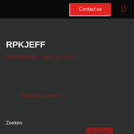
Mai
Contact us
Me
Ga
Bericht
naar
navigatie
de
RPKJEFF
inhoud
Door
Maurice
/
april 21, 2023
Volgende review
→
Zoeken
Zoeken